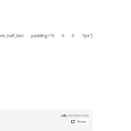
f][one_half_last padding=”0 0 0 7px”]