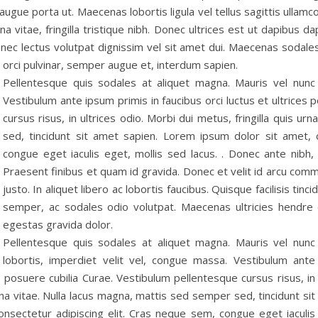
gue porta ut. Maecenas lobortis ligula vel tellus sagittis ullamc
urna vitae, fringilla tristique nibh. Donec ultrices est ut dapibus 
c lectus volutpat dignissim vel sit amet dui. Maecenas sodales m
 orci pulvinar, semper augue et, interdum sapien.
Pellentesque quis sodales at aliquet magna. Mauris vel nunc 
Vestibulum ante ipsum primis in faucibus orci luctus et ultrices
cursus risus, in ultrices odio. Morbi dui metus, fringilla quis u
sed, tincidunt sit amet sapien. Lorem ipsum dolor sit amet, 
congue eget iaculis eget, mollis sed lacus. . Donec ante nibh
Praesent finibus et quam id gravida. Donec et velit id arcu comm
justo. In aliquet libero ac lobortis faucibus. Quisque facilisis tin
semper, ac sodales odio volutpat. Maecenas ultricies hendre 
egestas gravida dolor.
Pellentesque quis sodales at aliquet magna. Mauris vel nunc
lobortis, imperdiet velit vel, congue massa. Vestibulum ante
es posuere cubilia Curae. Vestibulum pellentesque cursus risus, in
urna vitae. Nulla lacus magna, mattis sed semper sed, tincidunt sit
nsectetur adipiscing elit. Cras neque sem, congue eget iaculis