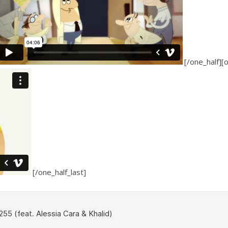
[/one_hal
[/one_half_last]