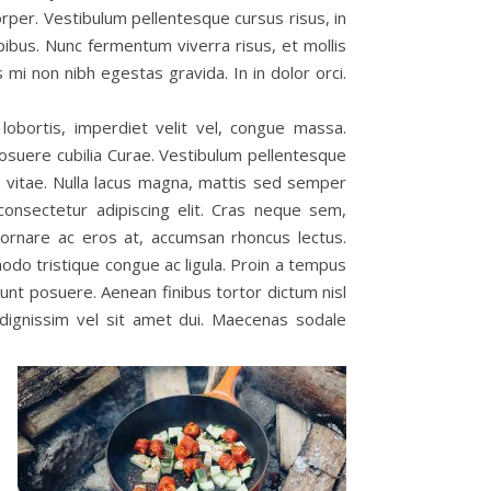
orper. Vestibulum pellentesque cursus risus, in
dapibus. Nunc fermentum viverra risus, et mollis
i non nibh egestas gravida. In in dolor orci.
lobortis, imperdiet velit vel, congue massa.
 posuere cubilia Curae. Vestibulum pellentesque
rna vitae. Nulla lacus magna, mattis sed semper
consectetur adipiscing elit. Cras neque sem,
, ornare ac eros at, accumsan rhoncus lectus.
odo tristique congue ac ligula. Proin a tempus
cidunt posuere. Aenean finibus tortor dictum nisl
dignissim vel sit amet dui. Maecenas sodale