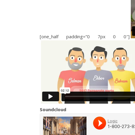
[one_half padding=”0 7px 0 0″]
Soundcloud