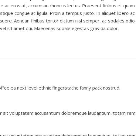
are ac eros at, accumsan rhoncus lectus. Praesent finibus et quam
stique congue ac ligula. Proin a tempus justo. In aliquet libero ac
 posuere. Aenean finibus tortor dictum nisl semper, ac sodales odio
 vel sit amet dui. Maecenas sodale egestas gravida dolor.
offee ea next level ethnic fingerstache fanny pack nostrud.
ror sit voluptatem accusantium doloremque laudantium, totam rem
ror sit voluptatem accusantium doloremque laudantium, totam rem