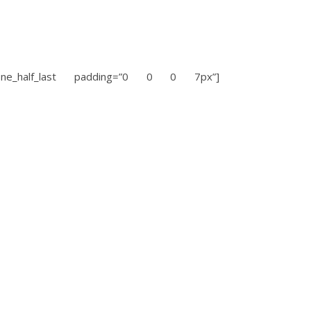
f][one_half_last padding=”0 0 0 7px”]