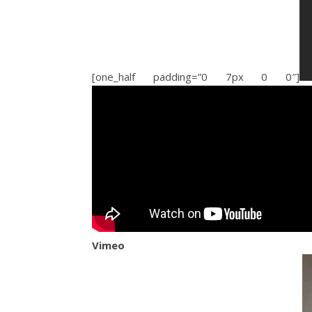
[one_half padding=”0 7px 0 0″]
Vimeo